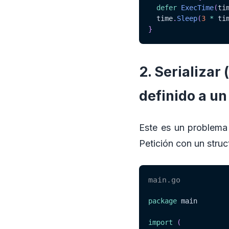
defer
ExecTime
(
ti
  time
.
Sleep
(
3
*
 ti
}
2. Serializar
definido a un
Este es un problem
Petición con un struc
main.go
package
 main

import
(