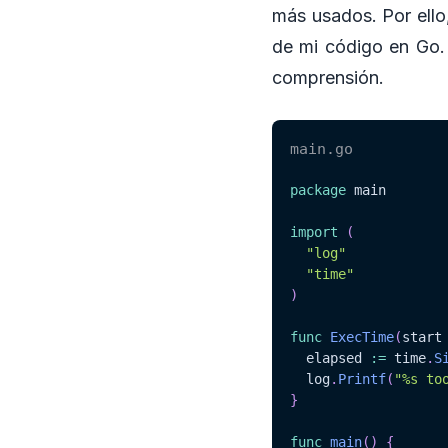
más usados. Por ello
de mi código en Go. 
comprensión.
main.go
package
 main

import
(
"log"
"time"
)
func
ExecTime
(
start
  elapsed 
:=
 time
.
S
  log
.
Printf
(
"%s to
}
func
main
(
)
{