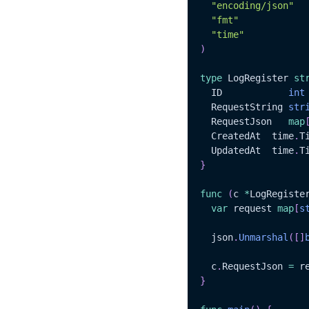
"encoding/json"
"fmt"
"time"
)
type
 LogRegister 
st
  ID			
int
  RequestString 
str
  RequestJson   
map
  CreatedAt	 time
.
Ti
  UpdatedAt	 time
.
}
func
(
c 
*
LogRegiste
var
 request 
map
[
s
  json
.
Unmarshal
(
[
]
  c
.
RequestJson 
=
}