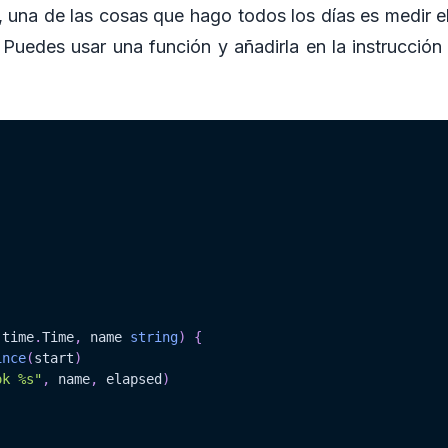
, una de las cosas que hago todos los días es medir e
Puedes usar una función y añadirla en la instrucción 
 time
.
Time
,
 name 
string
)
{
ince
(
start
)
ok %s"
,
 name
,
 elapsed
)