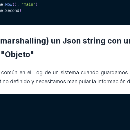
me
.
Now
(
)
,
"main"
)
me
.
Second
)
 (marshalling) un Json string con u
 "Objeto"
a común en el Log de un sistema cuando guardamos 
t no definido y necesitamos manipular la información d