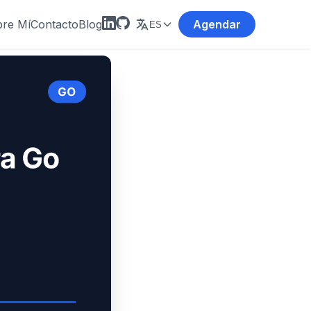
re Mí
Contacto
Blog
Agendar
ES