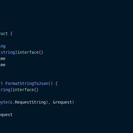
ruct
{
ing
[
string
]
interface
{
}
me

r
)
FormatStringToJson
(
)
{
tring
]
interface
{
}
byte
(
c
.
RequestString
)
,
&
request
)