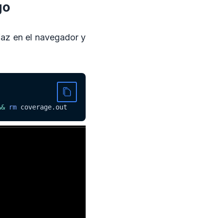
go
faz en el navegador y
&&
rm
 coverage.out