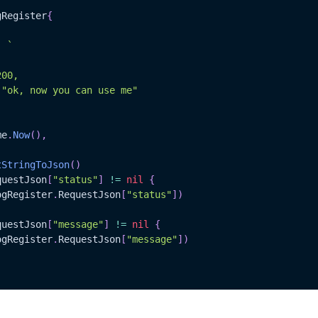
gRegister
{
:
`

me
.
Now
(
)
,
tStringToJson
(
)
questJson
[
"status"
]
!=
nil
{
ogRegister
.
RequestJson
[
"status"
]
)
questJson
[
"message"
]
!=
nil
{
ogRegister
.
RequestJson
[
"message"
]
)