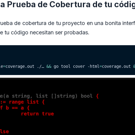
na Prueba de Cobertura de tu códi
prueba de cobertura de tu proyecto en una bonita inter
de tu código necesitan ser probadas.
le
=
coverage.out ./… 
&&
 go tool cover 
-html
=
coverage.out 