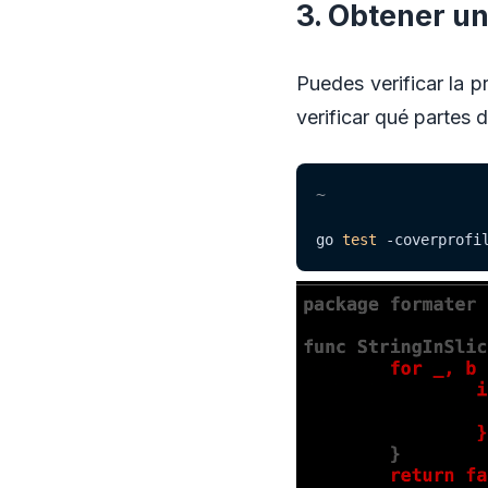
3. Obtener u
Puedes verificar la 
verificar qué partes 
~
go 
test
-coverprofi