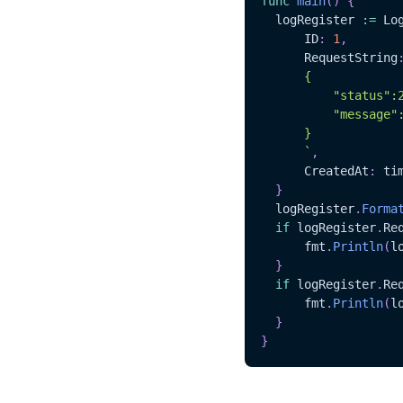
func
main
(
)
{
  logRegister 
:=
 Lo
	  ID
:
1
,
	  RequestString
	  {

		  "status":200,

		  "message":"ok, now you can use me"

	  }

	  `
,
	  CreatedAt
:
 ti
}
  logRegister
.
Forma
if
 logRegister
.
Re
	  fmt
.
Println
(
l
}
if
 logRegister
.
Re
	  fmt
.
Println
(
l
}
}