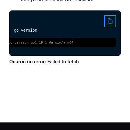
~
go version
 $ 
go version go1.19.1 darwin/arm64