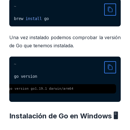
~
brew 
install
 go
Una vez instalado podemos comprobar la versión
de Go que tenemos instalada.
~
go version
 $ 
go version go1.19.1 darwin/arm64
Instalación de Go en Windows 🖥️