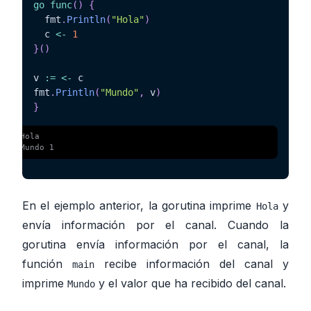
go
func
(
)
{
  fmt
.
Println
(
"Hola"
)
  c 
<-
1
}
(
)
v 
:=
<-
 c

fmt
.
Println
(
"Mundo"
,
 v
)
}
 $ 
Hola
 $ 
Mundo 1
En el ejemplo anterior, la gorutina imprime
y
Hola
envía información por el canal. Cuando la
gorutina envía información por el canal, la
función
recibe información del canal y
main
imprime
y el valor que ha recibido del canal.
Mundo