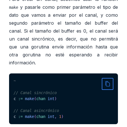
y pasarle como primer parámetro el tipo de
make
dato que vamos a enviar por el canal, y como
segundo parámetro el tamaño del buffer del
canal. Si el tamaño del buffer es 0, el canal será
un canal sincrónico, es decir, que no permitirá
que una gorutina envíe información hasta que
otra gorutina no esté esperando a recibir
información.
~
// Canal sincrónico
c 
:=
make
(
chan
int
)
// Canal asincrónico
c 
:=
make
(
chan
int
,
1
)