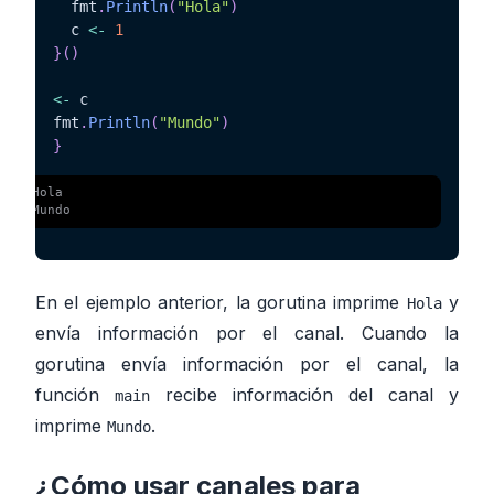
  fmt
.
Println
(
"Hola"
)
  c 
<-
1
}
(
)
<-
 c

fmt
.
Println
(
"Mundo"
)
}
 $ 
Hola
 $ 
Mundo
En el ejemplo anterior, la gorutina imprime
y
Hola
envía información por el canal. Cuando la
gorutina envía información por el canal, la
función
recibe información del canal y
main
imprime
.
Mundo
¿Cómo usar canales para