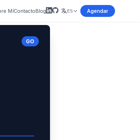
re Mí
Contacto
Blog
Agendar
ES