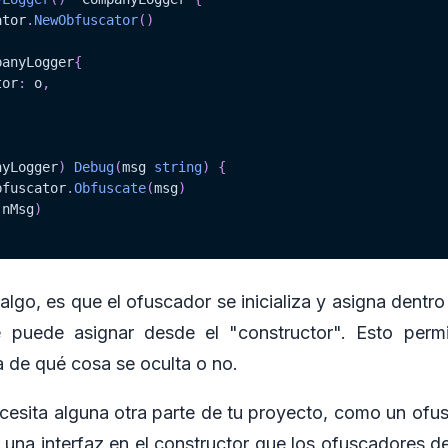
ator
.
NewObfuscator
(
)
panyLogger
{
tor
:
 o
,
nyLogger
)
Debug
(
msg 
string
)
{
bfuscator
.
Obfuscate
(
msg
)
(
nMsg
)
algo, es que el ofuscador se inicializa y asigna dentro
e puede asignar desde el "constructor". Esto perm
a de qué cosa se oculta o no.
ecesita alguna otra parte de tu proyecto, como un ofu
r una interfaz en el constructor que los ofuscadores d