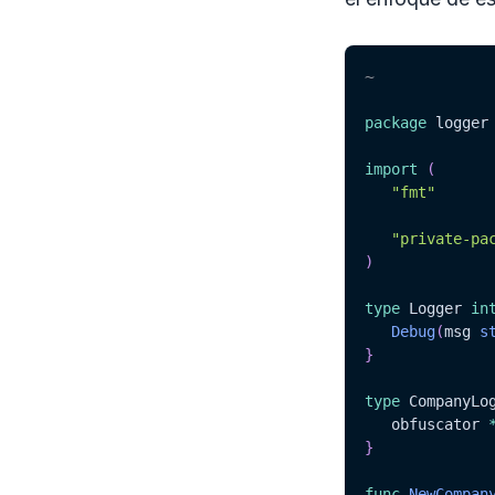
~
package
 logger

import
(
"fmt"
"private-pa
)
type
 Logger 
in
Debug
(
msg 
s
}
type
 CompanyLo
   obfuscator 
}
func
NewCompan