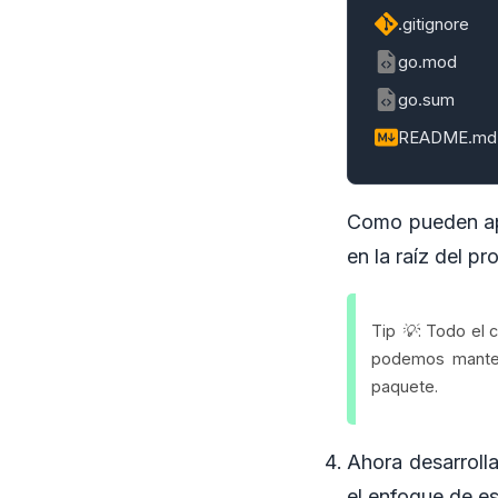
.gitignore
go.mod
go.sum
README.md
Como pueden apr
en la raíz del p
Tip 💡: Todo el 
podemos mantene
paquete.
Ahora desarroll
el enfoque de es