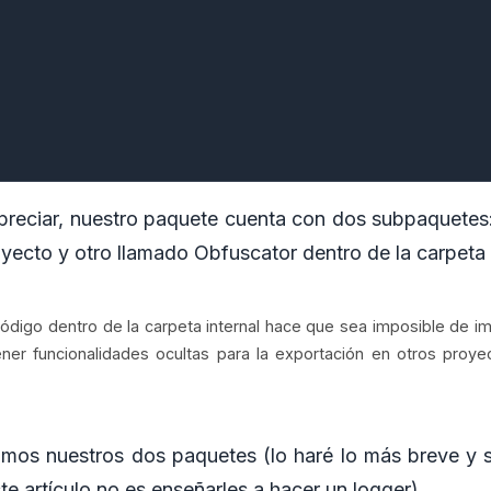
eciar, nuestro paquete cuenta con dos subpaquetes
royecto y otro llamado Obfuscator dentro de la carpeta 
código dentro de la carpeta internal hace que sea imposible de i
r funcionalidades ocultas para la exportación en otros proye
amos nuestros dos paquetes (lo haré lo más breve y 
te artículo no es enseñarles a hacer un logger)