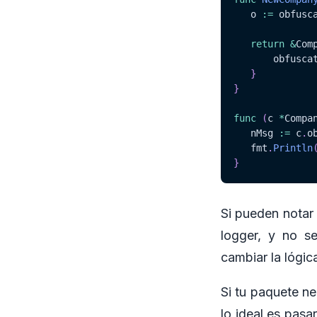
   o 
:=
 obfusc
return
&
Com
	   obfusca
}
}
func
(
c 
*
Compa
   nMsg 
:=
 c
.
o
   fmt
.
Println
}
Si pueden notar 
logger, y no s
cambiar la lógic
Si tu paquete n
lo ideal es pasa