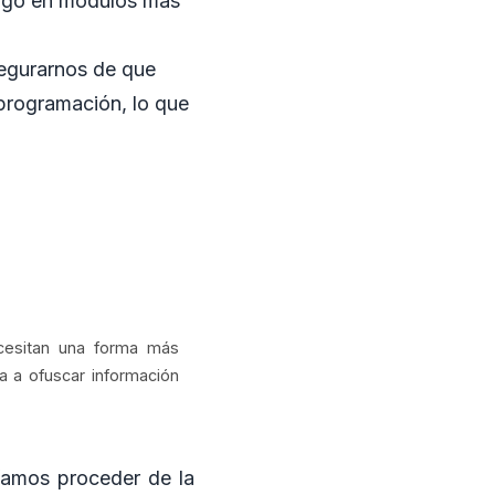
digo en módulos más
segurarnos de que
 programación, lo que
cesitan una forma más
a a ofuscar información
ríamos proceder de la