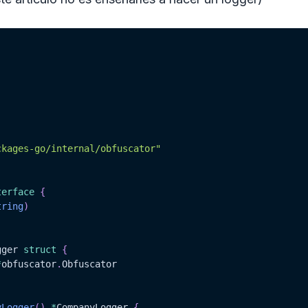
ckages-go/internal/obfuscator"
terface
{
tring
)
gger 
struct
{
*
obfuscator
.
yLogger
(
)
*
CompanyLogger 
{