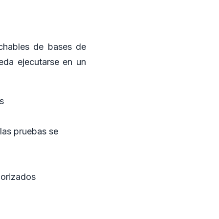
sechables de bases de
eda ejecutarse en un
s
las pruebas se
dorizados