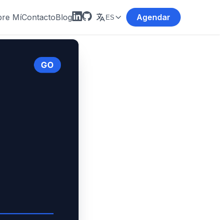
re Mí
Contacto
Blog
Agendar
ES