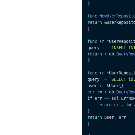
}
func
NewUserReposit
return
&
UserReposit
}
func
(
r 
*
UserReposi
query 
:=
`INSERT IN
return
 r
.
db
.
QueryRo
}
func
(
r 
*
UserReposi
query 
:=
`SELECT id
user 
:=
&
User
{
}
err 
:=
 r
.
db
.
QueryRo
if
 err 
==
 sql
.
ErrNo
return
nil
,
 fmt
}
return
 user
,
}