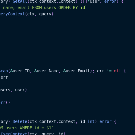
tory
)
GetAll
(
ctx context
.
Context
)
(
[
]
*
User
,
error
)
{
, name, email FROM users ORDER BY id`
ueryContext
(
ctx
,
 query
)
Scan
(
&
user
.
ID
,
&
user
.
Name
,
&
user
.
Email
)
;
 err 
!=
nil
{
 err

users
,
 user
)
Err
(
)
tory
)
Delete
(
ctx context
.
Context
,
 id 
int
)
error
{
OM users WHERE id = $1`
.
ExecContext
(
ctx
,
 query
,
 id
)