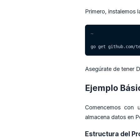
Primero, instalemos la
~
go get github.com/t
Asegúrate de tener D
Ejemplo Bási
Comencemos con un 
almacena datos en Po
Estructura del P