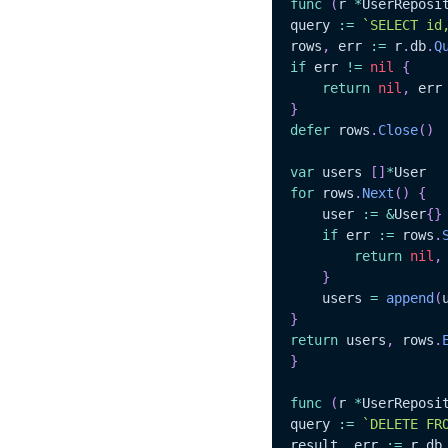
func
(
r 
*
UserReposi
query 
:=
`SELECT id
rows
,
 err 
:=
 r
.
db
.
Q
if
 err 
!=
nil
{
return
nil
,
}
defer
 rows
.
Close
(
)
var
 users 
[
]
*
for
 rows
.
Next
(
)
{
	user 
:=
&
User
{
}
if
 err 
:=
 rows
.
return
nil
,
}
	users 
=
append
(
}
return
 users
,
 rows
.
}
func
(
r 
*
UserReposi
query 
:=
`DELETE FR
result
,
 err 
:=
 r
.
db