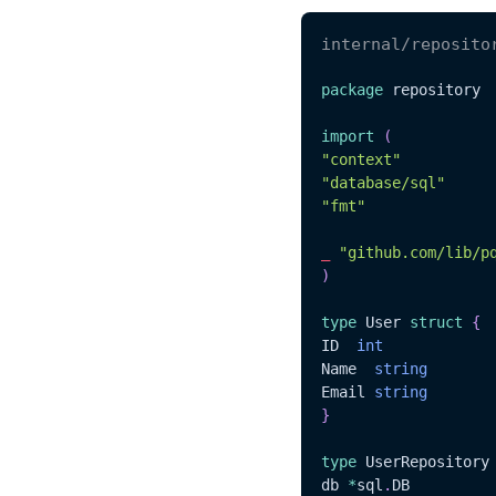
internal/reposito
package
 repository

import
(
"context"
"database/sql"
"fmt"
_
"github.com/lib/p
)
type
 User 
struct
{
ID	
int
Name  
string
Email 
string
}
type
 UserRepository
db 
*
sql
.