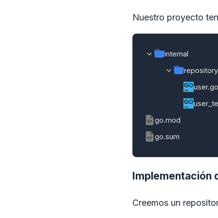
Nuestro proyecto tend
internal
repository
user.g
user_t
go.mod
go.sum
Implementación d
Creemos un repositor