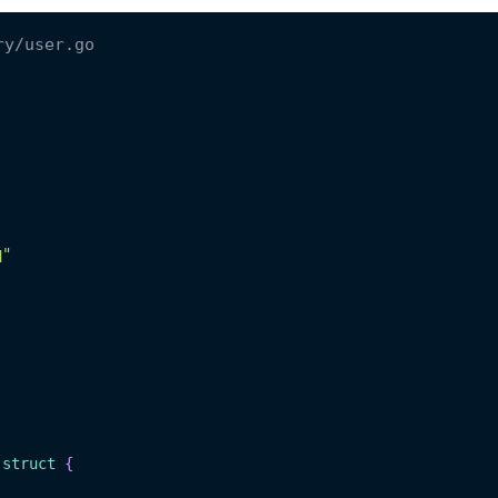
ry/user.go
q"
 
struct
{