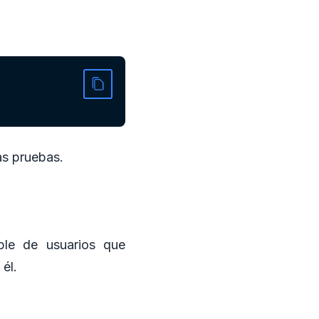
as pruebas.
ple de usuarios que
él.