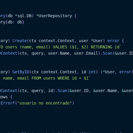
ory
(
db 
*
sql
.
DB
)
*
UserRepository 
{
ory
{
db
:
 db
}
tory
)
Create
(
ctx context
.
Context
,
 user 
*
User
)
error
{
TO users (name, email) VALUES ($1, $2) RETURNING id`
wContext
(
ctx
,
 query
,
 user
.
Name
,
 user
.
Email
)
.
Scan
(
&
user
.
I
tory
)
GetByID
(
ctx context
.
Context
,
 id 
int
)
(
*
User
,
error
, name, email FROM users WHERE id = $1`
wContext
(
ctx
,
 query
,
 id
)
.
Scan
(
&
user
.
ID
,
&
user
.
Name
,
&
use
Rows 
{
.
Errorf
(
"usuario no encontrado"
)