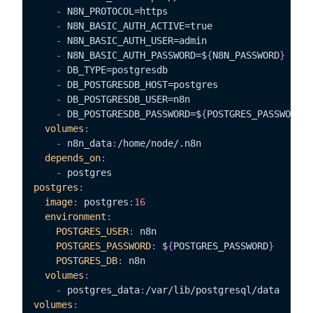
-
 N8N_PROTOCOL=https

-
 N8N_BASIC_AUTH_ACTIVE=true

-
 N8N_BASIC_AUTH_USER=admin

-
 N8N_BASIC_AUTH_PASSWORD=$
{
N8N_PASSWORD
}
-
 DB_TYPE=postgresdb

-
 DB_POSTGRESDB_HOST=postgres

-
 DB_POSTGRESDB_USER=n8n

-
 DB_POSTGRESDB_PASSWORD=$
{
POSTGRES_PASSWORD
}
volumes
:
-
 n8n_data
:
/home/node/.n8n

depends_on
:
-
postgres
:
image
:
 postgres
:
16
environment
:
POSTGRES_USER
:
 n8n

POSTGRES_PASSWORD
:
 $
{
POSTGRES_PASSWORD
}
POSTGRES_DB
:
 n8n

volumes
:
-
 postgres_data
:
volumes
: