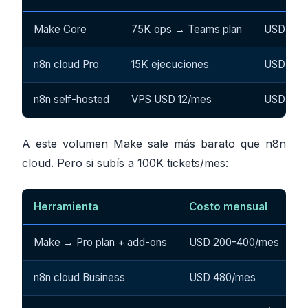
Make Core
75K ops → Teams plan
USD 29/
n8n cloud Pro
15K ejecuciones
USD 60/
n8n self-hosted
VPS USD 12/mes
USD 12/
A este volumen Make sale más barato que n8n
cloud. Pero si subís a 100K tickets/mes:
Herramienta
Costo mensual
Make → Pro plan + add-ons
USD 200-400/mes
n8n cloud Business
USD 480/mes