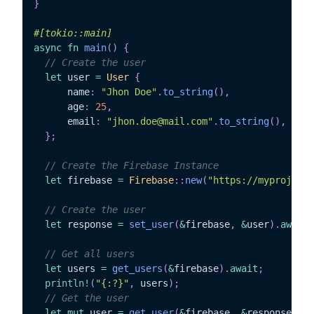
}
#[tokio::main]
async
fn
main
(
)
{
// Create the user
let
 user 
=
User
{
	  name
:
"Jhon Doe"
.
to_string
(
)
,
	  age
:
25
,
	  email
:
"jhon.doe@mail.com"
.
to_string
(
)
,
}
;
// Create the Firebase Instance
let
 firebase 
=
Firebase
::
new
(
"https://myproject.
// Create the user
let
 response 
=
set_user
(
&
firebase
,
&
user
)
.
await
;
// Get all users
let
 users 
=
get_users
(
&
firebase
)
.
await
;
println!
(
"{:?}"
,
 users
)
;
// Get the user
let
mut
 user 
=
get_user
(
&
firebase
,
&
response
.
nam