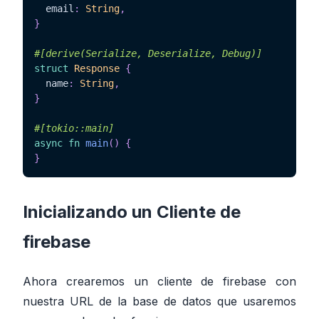
  email
:
String
,
}
#[derive(Serialize, Deserialize, Debug)]
struct
Response
{
  name
:
String
,
}
#[tokio::main]
async
fn
main
(
)
{
}
Inicializando un Cliente de
firebase
Ahora crearemos un cliente de firebase con
nuestra URL de la base de datos que usaremos