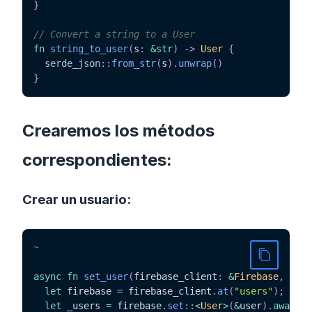
}
// Convert a string to a User
fn
string_to_user
(
s
:
&
str
)
->
User
{
serde_json
::
from_str
(
s
)
.
unwrap
(
)
}
Crearemos los métodos
correspondientes:
Crear un usuario:
~
async
fn
set_user
(
firebase_client
:
&
Firebase
,
 user
let
 firebase 
=
 firebase_client
.
at
(
"users"
)
;
let
 _users 
=
 firebase
.
set
::
<
User
>
(
&
user
)
.
await
;