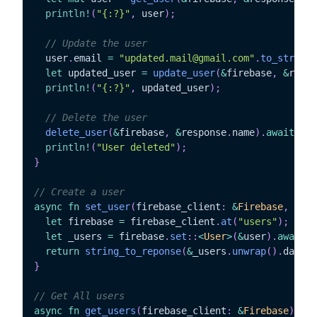
println!
(
"{:?}"
,
 user
)
;
// Update the user
  user
.
email 
=
"updated.mail@gmail.com"
.
to_string
(
let
 updated_user 
=
update_user
(
&
firebase
,
&
respo
println!
(
"{:?}"
,
 updated_user
)
;
// Delete the user
delete_user
(
&
firebase
,
&
response
.
name
)
.
await
;
println!
(
"User deleted"
)
;
}
// Create a user
async
fn
set_user
(
firebase_client
:
&
Firebase
,
 user
let
 firebase 
=
 firebase_client
.
at
(
"users"
)
;
let
 _users 
=
 firebase
.
set
::
<
User
>
(
&
user
)
.
await
;
return
string_to_reponse
(
&
_users
.
unwrap
(
)
.
data
)
;
}
// Get All users
async
fn
get_users
(
firebase_client
:
&
Firebase
)
->