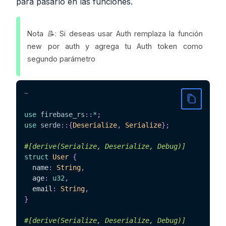
para pasarlo en las funciones.
Nota 📝: Si deseas usar Auth remplaza la función
new por auth y agrega tu Auth token como
segundo parámetro
~
use
firebase_rs
::
*
;
use
serde
::
{
Deserialize
,
Serialize
}
;
#[derive(Serialize, Deserialize, Debug)]
struct
User
{
  name
:
String
,
  age
:
u32
,
  email
:
String
,
}
#[derive(Serialize, Deserialize, Debug)]