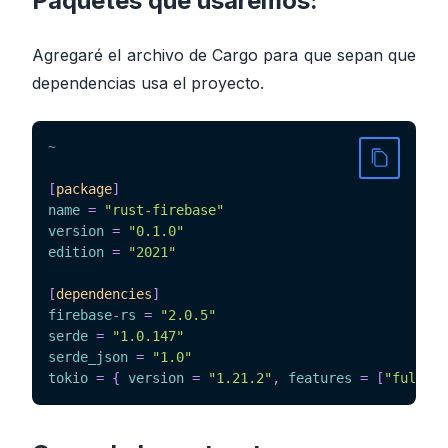
Paquetes que usaremos:
Agregaré el archivo de Cargo para que sepan que
dependencias usa el proyecto.
~
[
package
]
name
=
"rust-firebase"
version
=
"0.1.0"
edition
=
"2021"
[
dependencies
]
firebase-rs
=
"2.0.5"
serde
=
"1.0.147"
serde_json
=
"1.0"
tokio
=
{
version
=
"1.21.2"
,
features
=
[
"full"
]