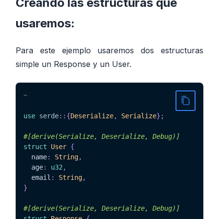
Creando las estructuras que
usaremos:
Para este ejemplo usaremos dos estructuras
simple un Response y un User.
~
use
serde
::
{
Deserialize
,
Serialize
}
;
#[derive(Serialize, Deserialize, Debug)]
struct
User
{
  name
:
String
,
  age
:
u32
,
  email
:
String
,
}
#[derive(Serialize, Deserialize, Debug)]
struct
Response
{