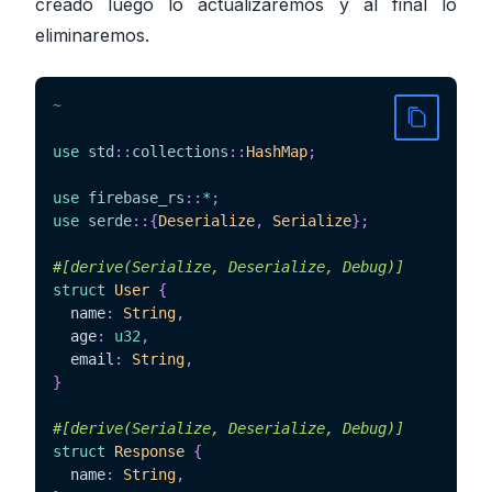
creado luego lo actualizaremos y al final lo
eliminaremos.
~
use
std
::
collections
::
HashMap
;
use
firebase_rs
::
*
;
use
serde
::
{
Deserialize
,
Serialize
}
;
#[derive(Serialize, Deserialize, Debug)]
struct
User
{
  name
:
String
,
  age
:
u32
,
  email
:
String
,
}
#[derive(Serialize, Deserialize, Debug)]
struct
Response
{
  name
:
String
,