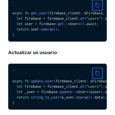
~
async
fn
get_user
(
firebase_client
:
&
Firebase
,
 id
:
let
 firebase 
=
 firebase_client
.
at
(
"users"
)
.
at
(
&
i
let
 user 
=
 firebase
.
get
::
<
User
>
(
)
.
await
;
return
 user
.
unwrap
(
)
;
}
Actualizar un usuario:
~
async
fn
update_user
(
firebase_client
:
&
Firebase
,
 i
let
 firebase 
=
 firebase_client
.
at
(
"users"
)
.
at
(
&
i
let
 _user 
=
 firebase
.
update
::
<
User
>
(
&
user
)
.
await
return
string_to_user
(
&
_user
.
unwrap
(
)
.
data
)
;
}