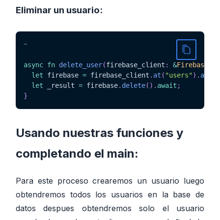
Eliminar un usuario:
~
async
fn
delete_user
(
firebase_client
:
&
Firebase
,
 i
let
 firebase 
=
 firebase_client
.
at
(
"users"
)
.
at
(
&
i
let
 _result 
=
 firebase
.
delete
(
)
.
await
;
}
Usando nuestras funciones y
completando el main:
Para este proceso crearemos un usuario luego
obtendremos todos los usuarios en la base de
datos despues obtendremos solo el usuario