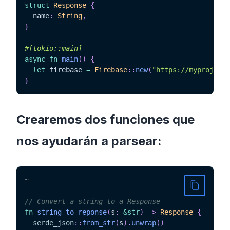
struct
Response
{
  name
:
String
,
}
#[tokio::main]
async
fn
main
(
)
{
let
 firebase 
=
Firebase
::
new
(
"https://myproject.
}
Crearemos dos funciones que
nos ayudarán a parsear:
~
// Convert a string to a Response
fn
string_to_reponse
(
s
:
&
str
)
->
Response
{
serde_json
::
from_str
(
s
)
.
unwrap
(
)