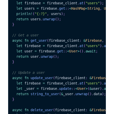
let
 firebase 
=
 firebase_client
.
at
(
"users"
)
;
let
 users 
=
 firebase
.
get
::
<
HashMap
<
String
,
User
>
println!
(
"{:?}"
,
 users
)
;
return
 users
.
unwrap
(
)
;
}
// Get a user
async
fn
get_user
(
firebase_client
:
&
Firebase
,
 id
:
let
 firebase 
=
 firebase_client
.
at
(
"users"
)
.
at
(
&
i
let
 user 
=
 firebase
.
get
::
<
User
>
(
)
.
await
;
return
 user
.
unwrap
(
)
;
}
// Update a user
async
fn
update_user
(
firebase_client
:
&
Firebase
,
 i
let
 firebase 
=
 firebase_client
.
at
(
"users"
)
.
at
(
&
i
let
 _user 
=
 firebase
.
update
::
<
User
>
(
&
user
)
.
await
return
string_to_user
(
&
_user
.
unwrap
(
)
.
data
)
;
}
async
fn
delete_user
(
firebase_client
:
&
Firebase
,
 i