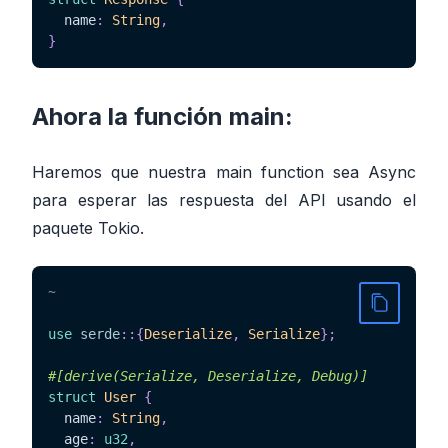
  name
:
String
,
}
Ahora la función main:
Haremos que nuestra main function sea Async
para esperar las respuesta del API usando el
paquete Tokio.
~
use
serde
::
{
Deserialize
,
Serialize
}
;
#[derive(Serialize, Deserialize, Debug)]
struct
User
{
  name
:
String
,
  age
:
u32
,