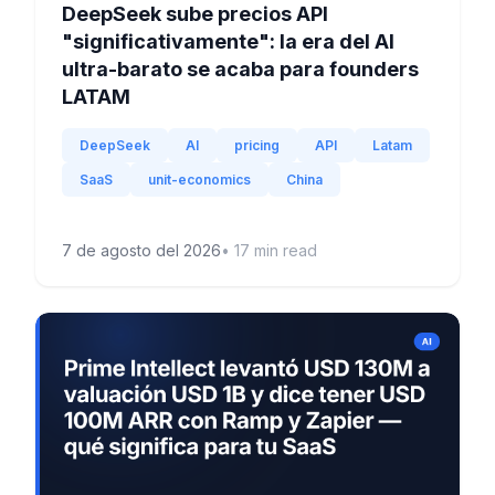
DeepSeek sube precios API
"significativamente": la era del AI
ultra-barato se acaba para founders
LATAM
DeepSeek
AI
pricing
API
Latam
SaaS
unit-economics
China
7 de agosto del 2026
•
17
min read