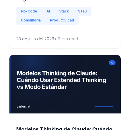
No-Code
AI
Stack
SaaS
Consultoría
Productividad
23 de julio del 2026
•
9
min read
Modelos Thinking de Claude: Cuándo