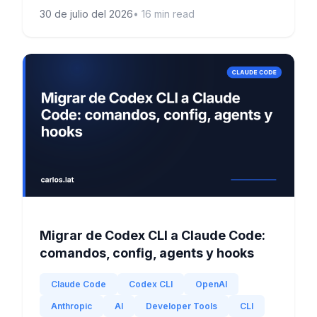
30 de julio del 2026
•
16
min read
Migrar de Codex CLI a Claude Code:
comandos, config, agents y hooks
Claude Code
Codex CLI
OpenAI
Anthropic
AI
Developer Tools
CLI