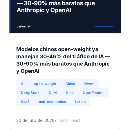
Modelos chinos open-weight ya
manejan 30-46% del tráfico de IA —
30-90% más baratos que Anthropic
y OpenAI
AI
open-weight
China
Qwen
DeepSeek
GLM
Kimi
OpenRouter
SaaS
unit-economics
Latam
30 de julio del 2026
•
16
min read