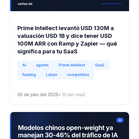
Prime Intellect levantó USD 130M a
valuación USD 1B y dice tener USD
100M ARR con Ramp y Zapier — qué
significa para tu SaaS
AI
agents
Prime Intellect
SaaS
funding
Latam
competition
30 de julio del 2026
•
13
min read