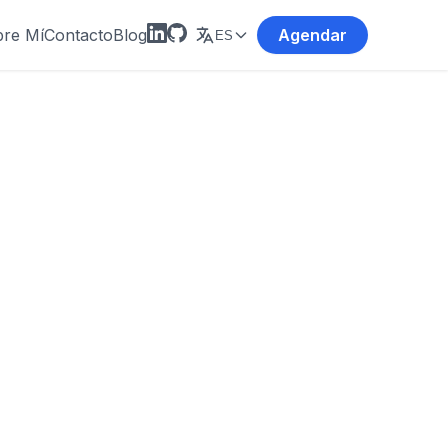
re Mí
Contacto
Blog
Agendar
ES