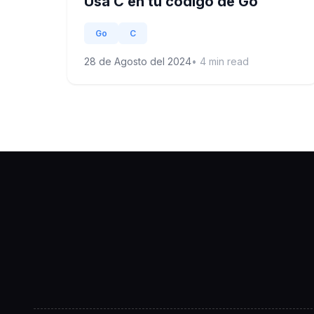
Usa C en tu código de Go
Go
C
28 de Agosto del 2024
•
4
min read