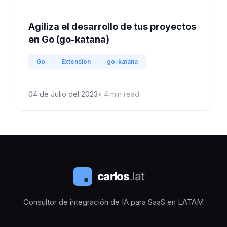
Agiliza el desarrollo de tus proyectos
en Go (go-katana)
Go
Extension
go-katana
04 de Julio del 2023
•
4
min read
Consultor de integración de IA para SaaS en LATAM