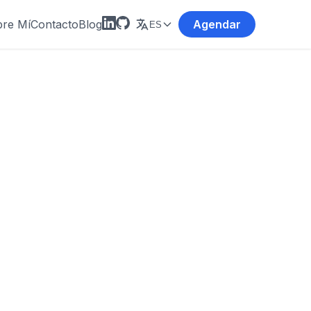
re Mí
Contacto
Blog
Agendar
ES