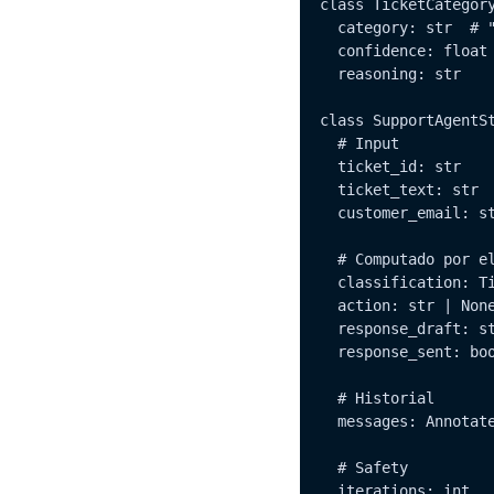
class TicketCategory
  category: str  # "
  confidence: float

  reasoning: str

class SupportAgentSt
  # Input

  ticket_id: str

  ticket_text: str

  customer_email: st
  # Computado por el
  classification: Ti
  action: str | None
  response_draft: st
  response_sent: boo
  # Historial

  messages: Annotate
  # Safety

  iterations: int