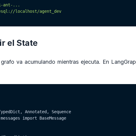
-ant-...

sql://localhost/agent_dev

ir el State
el grafo va acumulando mientras ejecuta. En LangGra
ypedDict, Annotated, Sequence

messages import BaseMessage
