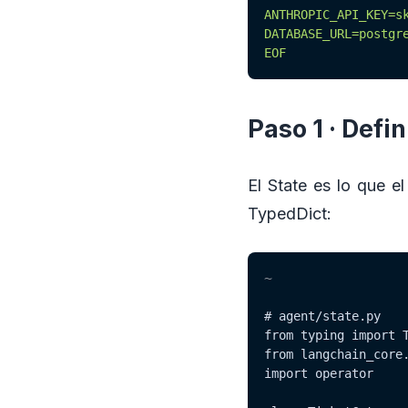
ANTHROPIC_API_KEY=sk
DATABASE_URL=postgre
EOF
Paso 1 · Defin
El State es lo que 
TypedDict:
~
# agent/state.py

from typing import T
from langchain_core.
import operator
