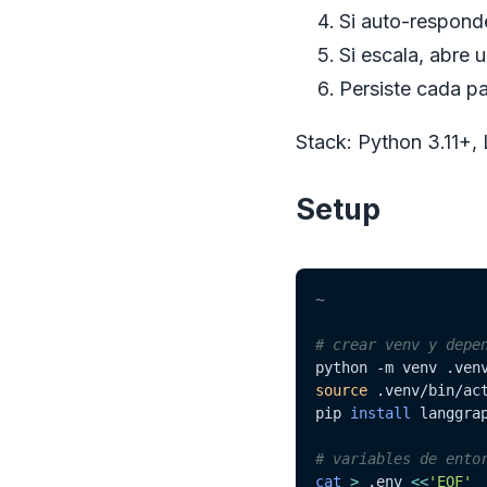
Si auto-respond
Si escala, abre 
Persiste cada pa
Stack: Python 3.11+,
Setup
~
# crear venv y depe
python 
-m
source
 .venv/bin/act
pip 
install
 langgra
# variables de ento
cat
>
 .env 
<<
'EOF'
