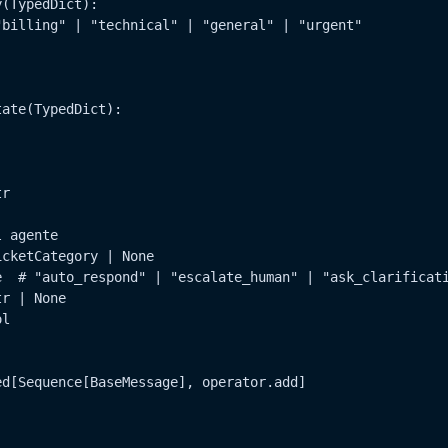
(TypedDict):

billing" | "technical" | "general" | "urgent"

ate(TypedDict):

r

 agente

cketCategory | None

  # "auto_respond" | "escalate_human" | "ask_clarificati
r | None

l

d[Sequence[BaseMessage], operator.add]
