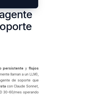
 agente
soporte
o persistente
y
flujos
mente llaman a un LLM),
 agente de soporte que
esta
con Claude Sonnet,
USD 30-60/mes operando