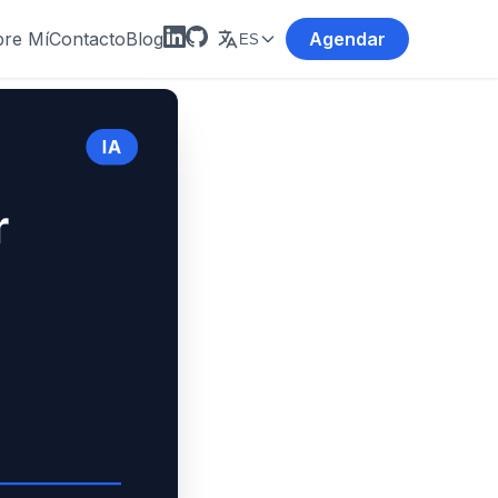
re Mí
Contacto
Blog
Agendar
ES