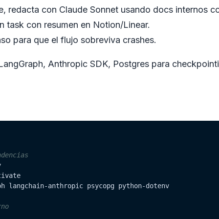
e, redacta con Claude Sonnet usando docs internos c
un task con resumen en Notion/Linear.
so para que el flujo sobreviva crashes.
 LangGraph, Anthropic SDK, Postgres para checkpointi
ndencias
ivate

ph langchain-anthropic psycopg python-dotenv

rno