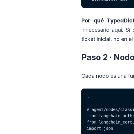
Por qué TypedDict
innecesario aquí. Si
ticket inicial, no en el
Paso 2 · Nodo
Cada nodo es una fun
~
# agent/nodes/classi
from langchain_anthr
from langchain_core.
import json
