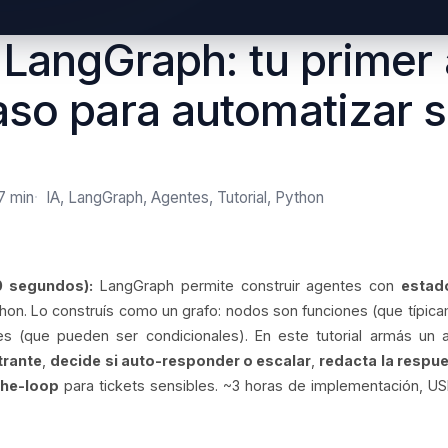
l LangGraph: tu primer
aso para automatizar 
7 min
IA, LangGraph, Agentes, Tutorial, Python
0 segundos):
LangGraph permite construir agentes con
estad
hon. Lo construís como un grafo: nodos son funciones (que típica
es (que pueden ser condicionales). En este tutorial armás un
ntrante
,
decide si auto-responder o escalar
,
redacta la respu
the-loop
para tickets sensibles. ~3 horas de implementación, 