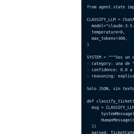
from agent.state imp
CLASSIFY_LLM = ChatA
  model="claude-3-5-
  temperature=0,

  max_tokens=300,

)

SYSTEM = """Sos un 
- category: una de "
- confidence: 0.0 a 
- reasoning: explica
Solo JSON, sin texto
def classify_ticket(
  msg = CLASSIFY_LLM
	  SystemMessage(content=SYSTEM),

	  HumanMessage(content=state["ticket_text"]),

  ])

  parsed: TicketCate