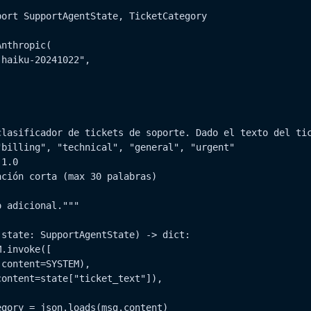
ort SupportAgentState, TicketCategory

nthropic(

haiku-20241022",

clasificador de tickets de soporte. Dado el texto del tic
billing", "technical", "general", "urgent"

1.0

ción corta (max 30 palabras)

 adicional."""

state: SupportAgentState) -> dict:

.invoke([

gory = json.loads(msg.content)
