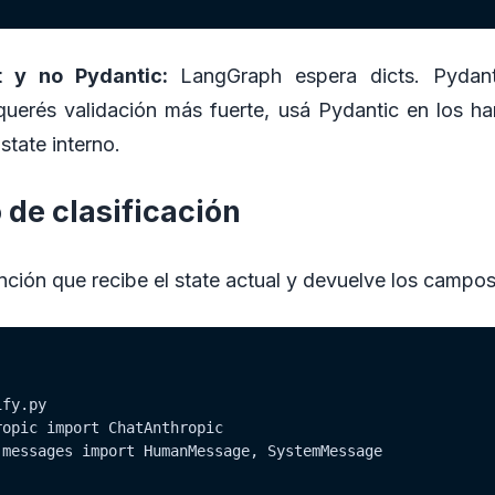
 y no Pydantic:
LangGraph espera dicts. Pydant
 querés validación más fuerte, usá Pydantic en los ha
 state interno.
 de clasificación
ción que recibe el state actual y devuelve los campos
fy.py

opic import ChatAnthropic

messages import HumanMessage, SystemMessage
