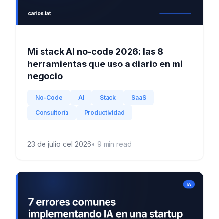
Mi stack AI no-code 2026: las 8
herramientas que uso a diario en mi
negocio
No-Code
AI
Stack
SaaS
Consultoría
Productividad
23 de julio del 2026
•
9
min read