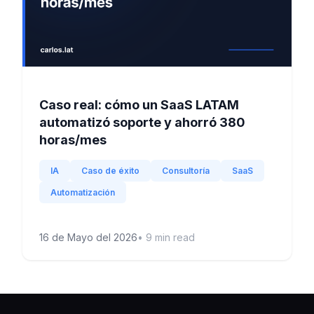
Caso real: cómo un SaaS LATAM
automatizó soporte y ahorró 380
horas/mes
IA
Caso de éxito
Consultoría
SaaS
Automatización
16 de Mayo del 2026
•
9
min read