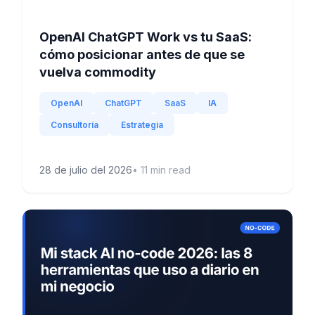
OpenAI ChatGPT Work vs tu SaaS:
cómo posicionar antes de que se
vuelva commodity
OpenAI
ChatGPT
SaaS
IA
Consultoría
Estrategia
28 de julio del 2026
•
11
min read